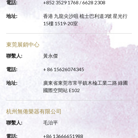
電話:
+852 3529 1768 / 6628 2308
地址:
香港 九龍尖沙咀 梳士巴利道3號 星光行
15樓 1519-20室
東莞展銷中心
聯繫人:
黃永傑
電話:
+ 86 15626074345
地址:
廣東省東莞市常平鎮木棆工業二路 綠圃
國際空間站 E102
杭州無倦樂器有限公司
聯繫人:
毛治平
電話:
+86 13666651988