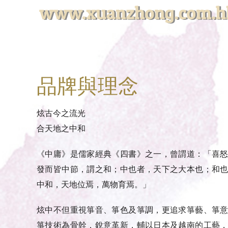
品牌與理念
炫古今之流光
合天地之中和
《中庸》是儒家經典《四書》之一，曾謂道：「喜
發而皆中節，謂之和；中也者，天下之大本也；和
中和，天地位焉，萬物育焉。」
炫中不但重視箏音、箏色及箏調，更追求箏藝、箏
箏技術為骨幹，銳意革新，輔以日本及越南的工藝