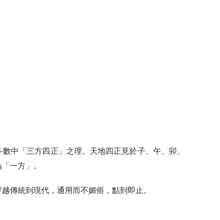
斗數中「三方四正」之理。天地四正見於子、午、卯、
為「一方」。
穿越傳統到現代，通用而不媚俗，點到即止。