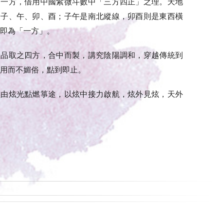
為一方，借用中國紫微斗數中「三方四正」之理。天地
於子、午、卯、酉；子午是南北縱線，卯酉則是東西橫
即為「一方」。
產品取之四方，合中而製，講究陰陽調和，穿越傳統到
用而不媚俗，點到即止。
炫由炫光點燃箏途，以炫中接力啟航，炫外見炫，天外