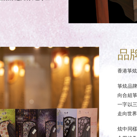
。
品
香港箏炫
箏炫品
向合組
一字以
走向世界
炫中同