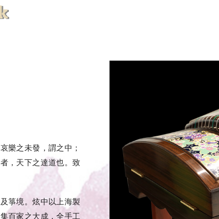
怒哀樂之未發，謂之中；
也者，天下之達道也。致
意及箏境。炫中以上海製
，集百家之大成，全手工