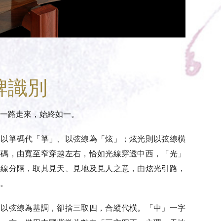
牌識別
一路走來，始終如一。
牌以箏碼代「箏」、以弦線為「炫」；炫光則以弦線橫
箏碼，由寬至窄穿越左右，恰如光線穿透中西，「光」
三線分隔，取其見天、見地及見人之意，由炫光引路，
。
樣以弦線為基調，卻捨三取四，合縱代橫。「中」一字