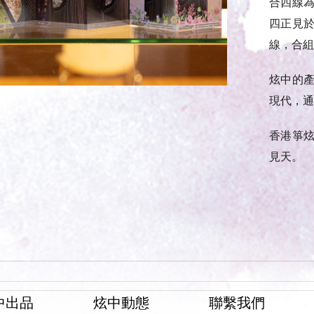
合四線
四正見
線，合組
炫中的
現代，通
香港箏
見天。
中出品
炫中動態
聯繫我們