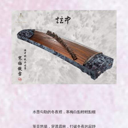
水墨勾勒的冬夜裡，寒梅白點輕輕點輟
箏音悠揚，穿透霜林，打破冬夜的寂靜