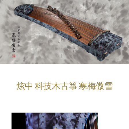
炫中 科技木古箏 寒梅傲雪