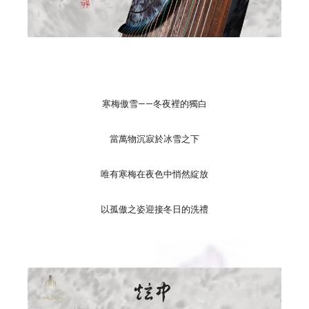
寒梅傲雪——冬夜裡的獨白
當萬物沉寂於冰雪之下
唯有寒梅在夜色中悄然綻放
以孤傲之姿迎接冬日的洗禮