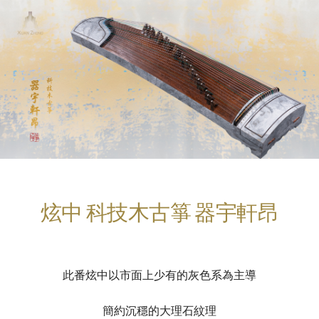
炫中 科技木古箏 器宇軒昂
此番炫中以市面上少有的灰色系為主導
簡約沉穩的大理石紋理