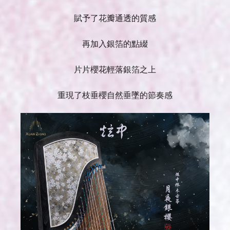
賦予了花瓣通透的質感
再加入銀箔的點綴
片片櫻花輕落銀箔之上
重現了枝垂櫻自然垂墜的節奏感