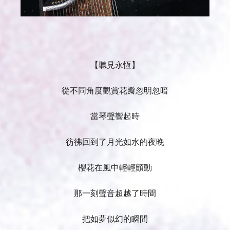
【
聽見永恆
】
從不同角度觀賞花瓣忽明忽暗
當琴聲響起時
彷彿回到了月光如水的夜晚
櫻花在風中輕輕顫動
那一刻聲音超越了時間
把如夢似幻的瞬間