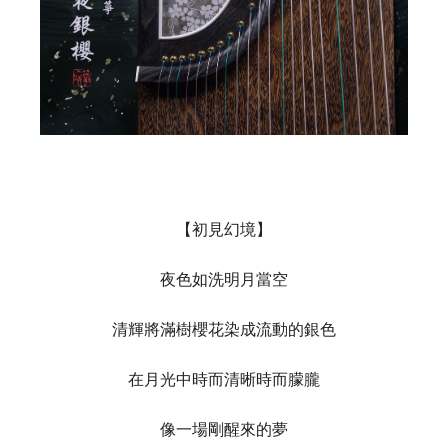
【初見幻境】
夜色如洗明月當空
清輝將滿樹櫻花染成流動的銀色
在月光中時而清晰時而朦朧
像一場剛醒來的夢