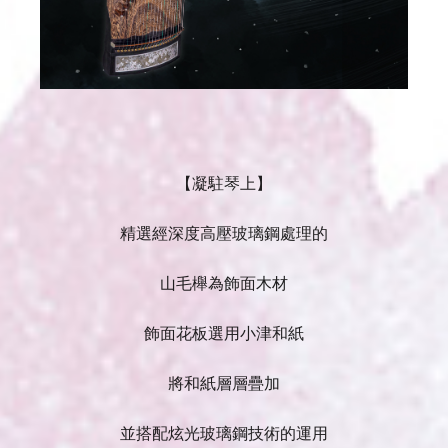
【
凝駐琴上
】
精選經深度高壓玻璃鋼處理的
山毛櫸為飾面木材
飾面花板選用小津和紙
將和紙層層疊加
並搭配炫光玻璃鋼技術的運用