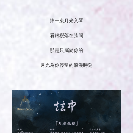
捧一束月光入琴
看銀櫻落在弦間
那是只屬於你的
月光為你停留的浪漫時刻