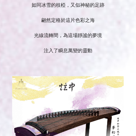
如同冰雪的枝椏，又似神秘的足跡
翩然定格於這片色彩之海
光線流轉間，為這場靜謐的夢境
注入了瞬息萬變的靈動