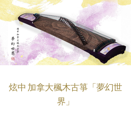
炫中 加拿大楓木古箏「夢幻世
界」