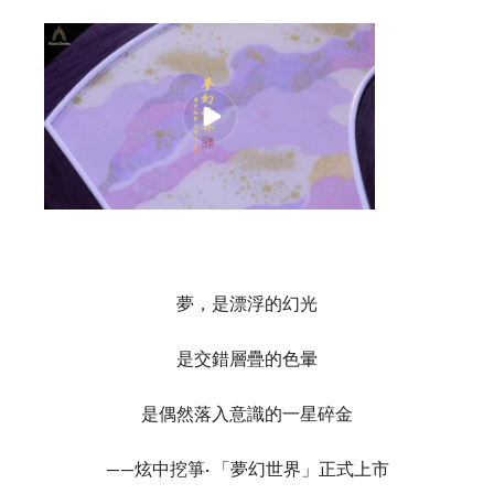
夢，是漂浮的幻光
是交錯層疊的色暈
是偶然落入意識的一星碎金
——炫中挖箏· 「夢幻世界」正式上市