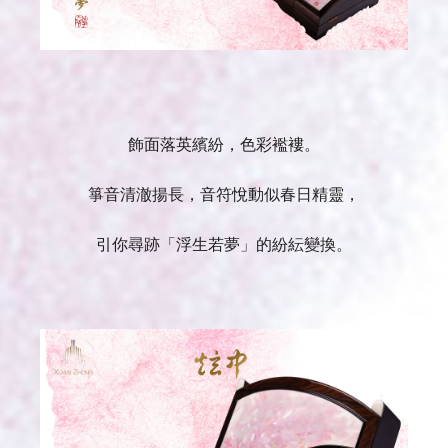
飾面落英繽紛，色彩襤褸。
箏音清澈揚長，音符悅動似春日精靈，
引你尋跡「浮生若夢」的紛紜變換。