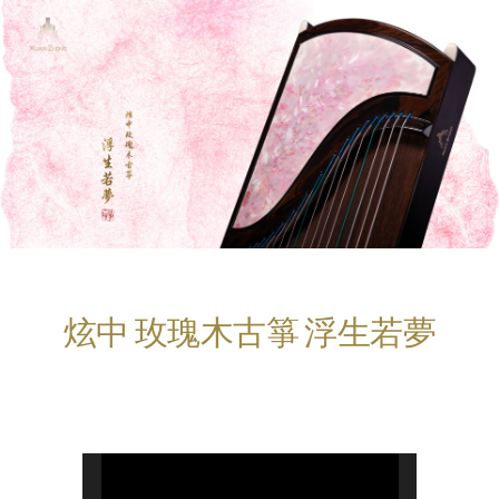
炫中 玫瑰木古箏 浮生若夢