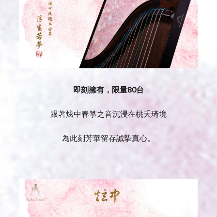
即刻擁有，限量80台
跟著炫中春箏之音沉浸在桃夭琦境
為此刻芳華留存誠摯真心。