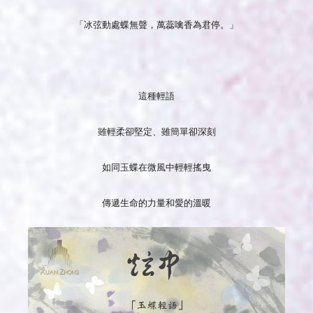
「冰弦動處蝶無聲，萬蕊噙香為君停。」
這種輕語
雖輕柔卻堅定、雖簡單卻深刻
如同玉蝶在微風中輕輕搖曳
傳遞生命的力量和愛的溫暖