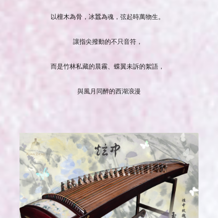
以檀木為骨，冰蠶為魂，弦起時萬物生。
讓指尖撥動的不只音符，
而是竹林私藏的晨霧、蝶翼未訴的絮語，
與風月同醉的西湖浪漫