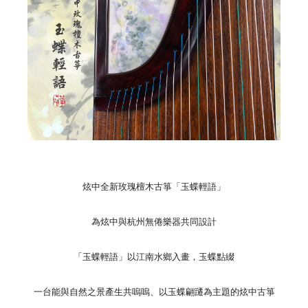
炫中全新玫瑰檀木古箏「玉蝶輕語」
為炫中與杭州無倦樂器共同設計
「玉蝶輕語」以江南水鄉入畫，玉蝶點綴
一台能與自然之景產生共嗚嗚、以玉蝶翩躚為主題的炫中古箏