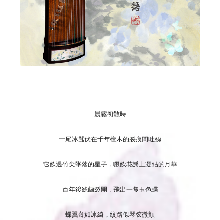
晨霧初散時
一尾冰蠶伏在千年檀木的裂痕間吐絲
它飲過竹尖墜落的星子，啜飲花瓣上凝結的月華
百年後絲繭裂開，飛出一隻玉色蝶
蝶翼薄如冰綺，紋路似琴弦微顫