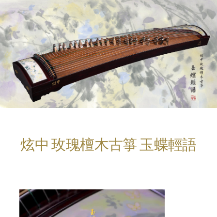
炫中 玫瑰檀木古箏 玉蝶輕語