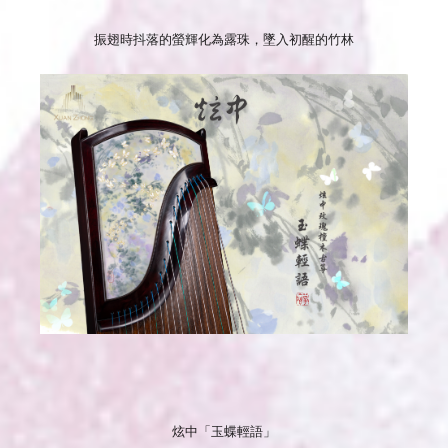
振翅時抖落的螢輝化為露珠，墜入初醒的竹林
炫中「玉蝶輕語」