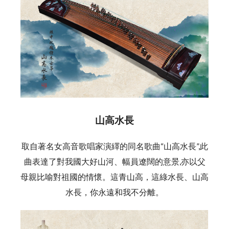
山高水長
取自著名女高音歌唱家演繹的同名歌曲“山高水長”,此
曲表達了對我國大好山河、幅員遼闊的意景,亦以父
母親比喻對祖國的情懷。這青山高，這綠水長、山高
水長，你永遠和我不分離。