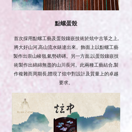
點螺蛋殼
首次採用點螺工藝及蛋殼鑲嵌技術於炫中古箏之上,
將大好山河,高山流水錶達出來。飾面上以點螺工藝
製作出崇山峻嶺,氣勢磅礡。另一方面,以蛋殼鑲嵌技
術製作出綿綿無盡的山川長河。此兩種工藝結合,製
作複雜而周期長,體現了炫中對設計及質量上的卓越
要求。