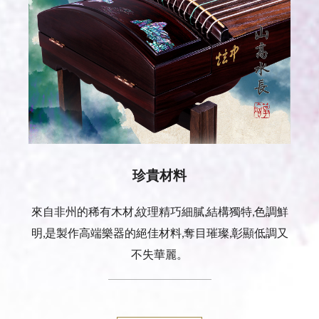
珍貴材料
來自非州的稀有木材,紋理精巧細膩,結構獨特,色調鮮
明,是製作高端樂器的絕佳材料,奪目璀璨,彰顯低調又
不失華麗。