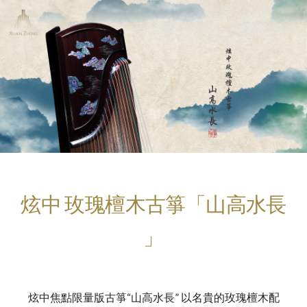
炫中 玫瑰檀木古箏「山高水長
」
炫中焦點限量版古箏“山高水長” 以名貴的玫瑰檀木配