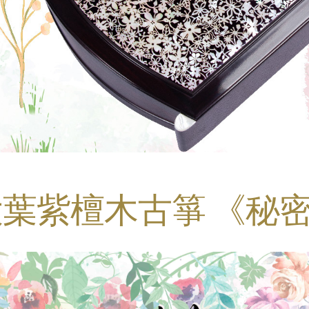
大葉紫檀木古箏 《秘