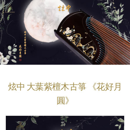
炫中 大葉紫檀木古箏 《花好月
圓》