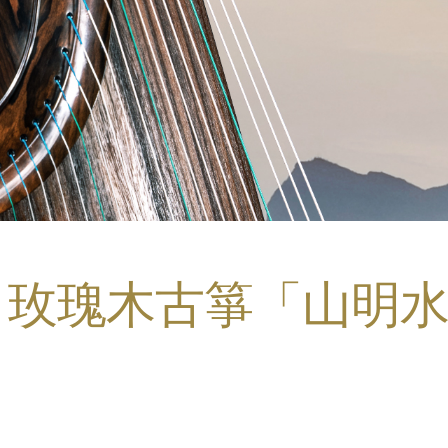
 玫瑰木古箏「山明