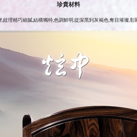
珍貴材料
,紋理精巧細膩,結構獨特,色調鮮明,從深黑到灰褐色,奪目璀璨,