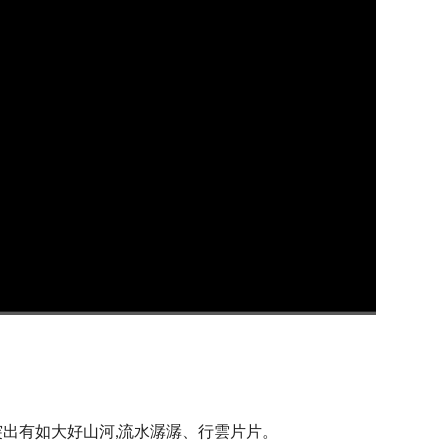
超清
1x
突出有如大好山河,流水潺潺、行雲片片。