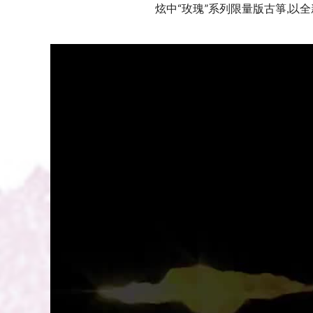
炫中“玫瑰”系列限量版古箏,以