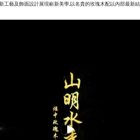
全新工藝及飾面設計展現嶄新美學,以名貴的玫瑰木配以內部最新