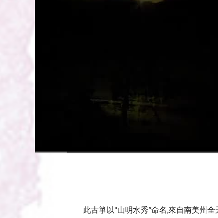
00:00
/
00:59
此古箏以“山明水秀”命名,來自南美州