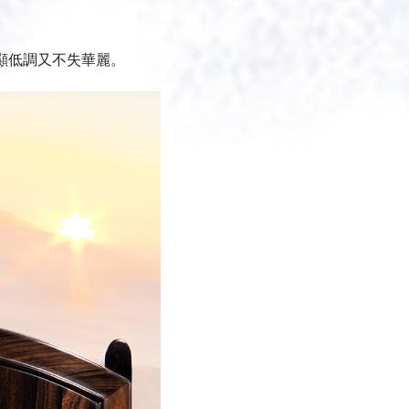
彰顯低調又不失華麗。