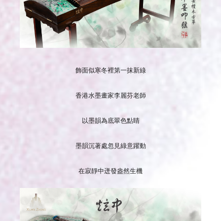
飾面似寒冬裡第一抹新綠
香港水墨畫家李麗芬老師
以墨韻為底翠色點睛
墨韻沉著處忽見綠意躍動
在寂靜中迸發盎然生機