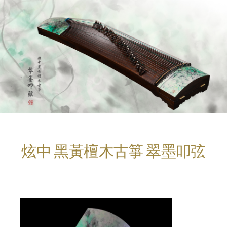
炫中 黑黃檀木古箏 翠墨叩弦