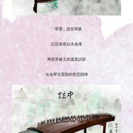
「翠墨」諧音翠脈
以弦為莖以木為壤
將新芽破土的溫柔試探
化為琴弦震顫的哲思韻律