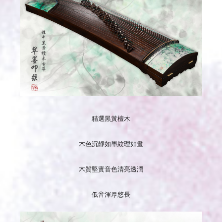
精選黑黃檀木
木色沉靜如墨紋理如畫
木質堅實音色清亮透潤
低音渾厚悠長