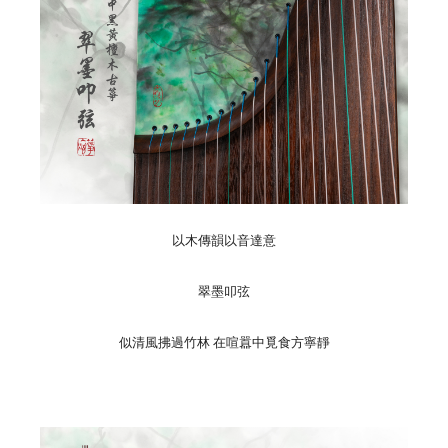
以木傳韻以音達意
翠墨叩弦
似清風拂過竹林 在喧囂中覓食方寧靜