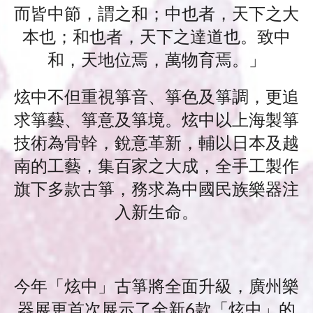
而皆中節，謂之和；中也者，天下之大
本也；和也者，天下之達道也。致中
和，天地位焉，萬物育焉。」
炫中不但重視箏音、箏色及箏調，更追
求箏藝、箏意及箏境。炫中以上海製箏
技術為骨幹，銳意革新，輔以日本及越
南的工藝，集百家之大成，全手工製作
旗下多款古箏，務求為中國民族樂器注
入新生命。
今年「炫中」古箏將全面升級，廣州樂
器展更首次展示了全新6款「炫中」的