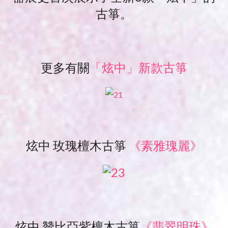
古箏。
更多有關
「炫中」新款古箏
炫中 玫瑰檀木古箏
《素雅瑰麗》
炫中 贊比亞紫檀木古箏
《翡翠明珠》